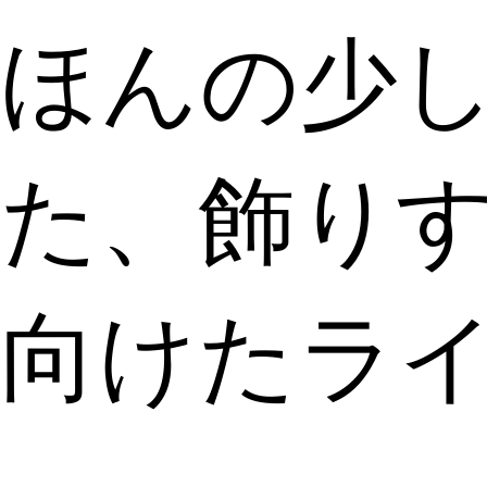
ほんの少
た、飾り
向けたラ