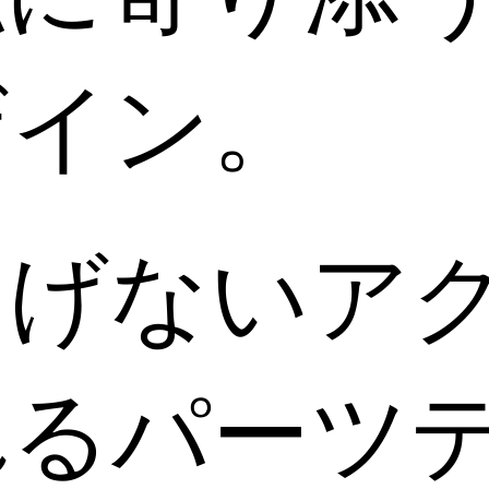
ザイン。
りげないア
れるパーツ