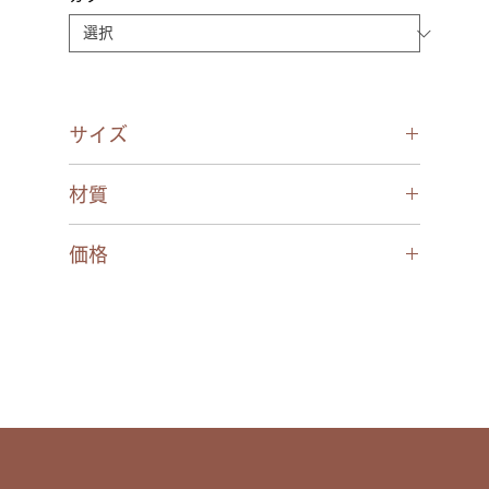
サイズ
48□19-137○35
材質
フロント/チタン
価格
テンプル/チタン(パーツ/エクセレンスチタ
ン)
￥30,800(税込)
パッド/CP
モダン/CP