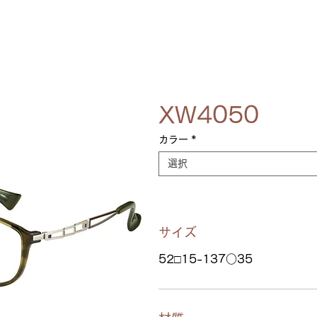
XW4050
カラー
*
選択
サイズ
52□15-137○35