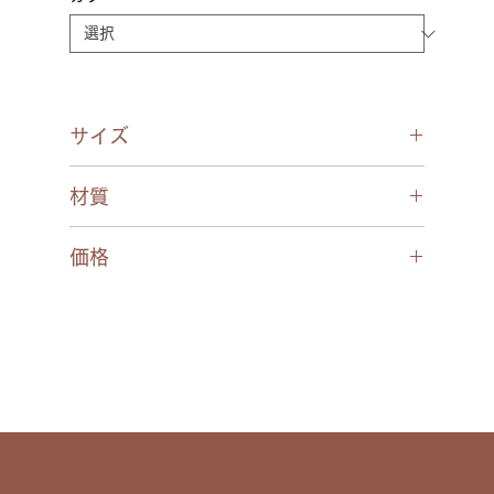
サイズ
49□19-137○40
材質
フロント/チタン(パーツ/アセテート)
価格
テンプル/チタン(パーツ/エクセレンスチタ
ン)
￥30,800(税込)
パッド/CP
モダン/CP