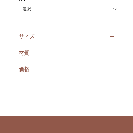
サイズ
48□19-137○38
材質
フロント/アセテート(クリングス/チタン)
価格
テンプル/チタン(パーツ/エクセレンスチタ
ン)
￥31,900(税込)
パッド/CP
モダン/CP